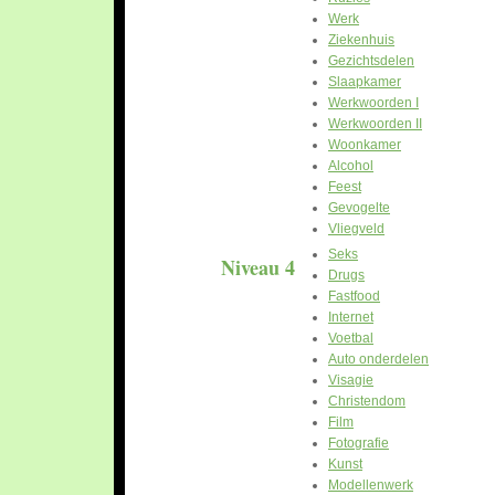
Werk
Ziekenhuis
Gezichtsdelen
Slaapkamer
Werkwoorden I
Werkwoorden II
Woonkamer
Alcohol
Feest
Gevogelte
Vliegveld
Seks
Niveau 4
Drugs
Fastfood
Internet
Voetbal
Auto onderdelen
Visagie
Christendom
Film
Fotografie
Kunst
Modellenwerk