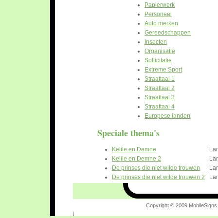
Papierwerk
Personeel
Auto merken
Gereedschappen
Insecten
Organisatie
Sollicitatie
Extreme Sport
Straattaal 1
Straattaal 2
Straattaal 3
Straattaal 4
Europese landen
Speciale thema's
Kelile en Demne
La
Kelile en Demne 2
La
De prinses die niet wilde trouwen
La
De prinses die niet wilde trouwen 2
La
Copyright © 2009 MobileSigns.
]