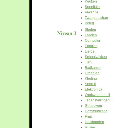
Keuken
Speeltuin
Vakantie
Zwangerschap
Beleg
Steden
Niveau 3
Landen
Computer
Emoties
Liefde
Schoolvakken
Tuin
Badkamer
Groenten
Kleding
Sport II
Elektronica
Werkwoorden III
Tegenstellingen II
Gebouwen
Communicatie
Fruit
Huishouden
Ruzies