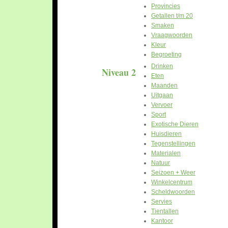
Provincies
Getallen t/m 20
Smaken
Vraagwoorden
Kleur
Begroeting
Drinken
Niveau 2
Eten
Maanden
Uitgaan
Vervoer
Sport
Exotische Dieren
Huisdieren
Tegenstellingen
Materialen
Natuur
Seizoen + Weer
Winkelcentrum
Scheldwoorden
Servies
Tientallen
Kantoor