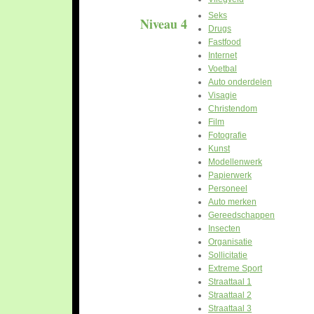
Seks
Niveau 4
Drugs
Fastfood
Internet
Voetbal
Auto onderdelen
Visagie
Christendom
Film
Fotografie
Kunst
Modellenwerk
Papierwerk
Personeel
Auto merken
Gereedschappen
Insecten
Organisatie
Sollicitatie
Extreme Sport
Straattaal 1
Straattaal 2
Straattaal 3