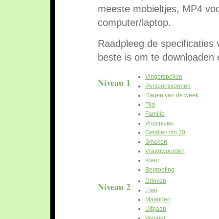
meeste mobieltjes, MP4 vo
computer/laptop.
Raadpleeg de specificaties
beste is om te downloaden 
Vingerspellen
Niveau 1
Persoonsvormen
Dagen van de week
Tijd
Familie
Provincies
Getallen t/m 20
Smaken
Vraagwoorden
Kleur
Begroeting
Drinken
Niveau 2
Eten
Maanden
Uitgaan
Vervoer