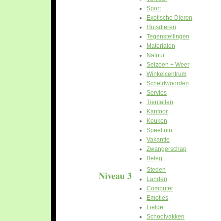
Sport
Exotische Dieren
Huisdieren
Tegenstellingen
Materialen
Natuur
Seizoen + Weer
Winkelcentrum
Scheldwoorden
Servies
Tientallen
Kantoor
Keuken
Speeltuin
Vakantie
Zwangerschap
Beleg
Steden
Niveau 3
Landen
Computer
Emoties
Liefde
Schoolvakken