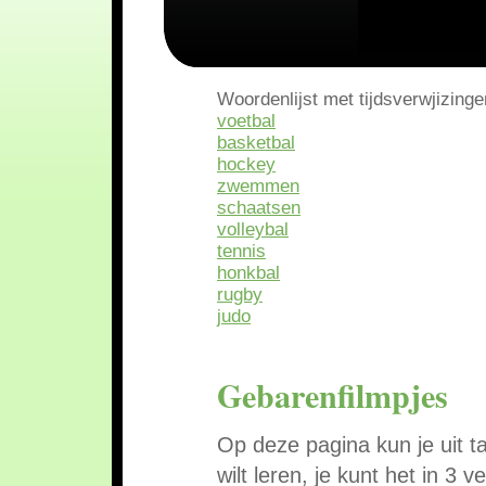
Woordenlijst met tijdsverwjizinge
voetbal
basketbal
hockey
zwemmen
schaatsen
volleybal
tennis
honkbal
rugby
judo
Gebarenfilmpjes
Op deze pagina kun je uit t
wilt leren, je kunt het in 