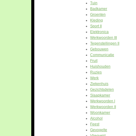
Tuin
Badkamer
Groenten
Kleding
Sport II
Elektronica
Werkwoorden III
Tegenstellingen II
Gebouwen
Communicatie
Fruit
Huishouden
Ruzies
Werk
Ziekenhuis
Gezichtsdelen
Slaapkamer
Werkwoorden I
Werkwoorden II
Woonkamer
Alcohol
Feest
Gevogelte
Vliegveld