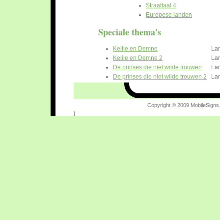
Straattaal 4
Europese landen
Speciale thema's
Kelile en Demne
La
Kelile en Demne 2
La
De prinses die niet wilde trouwen
La
De prinses die niet wilde trouwen 2
La
Copyright © 2009 MobileSigns.
]